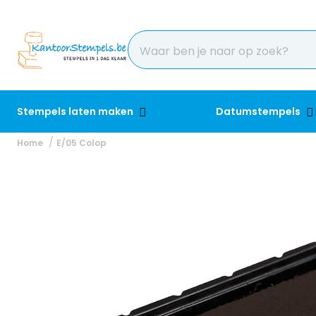
Stempels laten maken
Datumstempels
Home
E/05 Colop