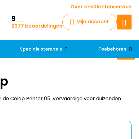
Krijg een antwoord op uw vraag
Over ons
Klantenservice
9
Chatbot
Mijn account
2377 beoordelingen
Chat 24/7 met onze chatbot
voor hulp
Contact
Speciale stempels
Toebehoren
op
 de Colop Printer 05. Vervaardigd voor duizenden