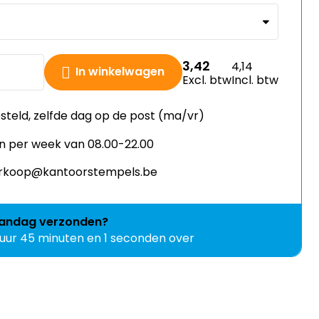
3,42
4,14
In winkelwagen
Excl. btw
Incl. btw
esteld, zelfde dag op de post (ma/vr)
n per week van 08.00-22.00
verkoop@kantoorstempels.be
andag
verzonden?
 uur 45 minuten en 1 seconden over