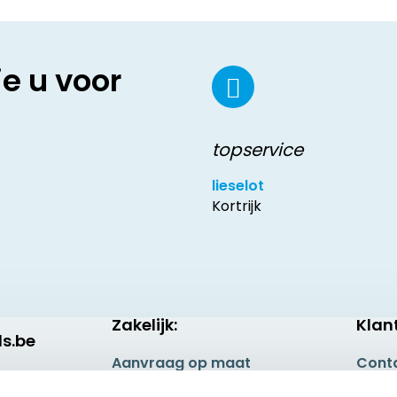
ie u voor
topservice
lieselot
Kortrijk
Zakelijk:
Klan
s.be
Aanvraag op maat
Cont
Betaling & Verzending
Veel 