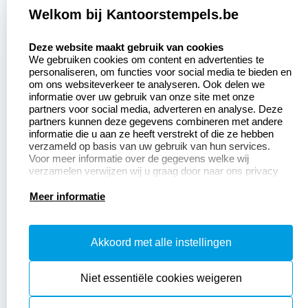
Welkom bij Kantoorstempels.be
Zakelijk:
Klantenservice:
select language
Deze website maakt gebruik van cookies
We gebruiken cookies om content en advertenties te
Aanvraag op maat
Contact opnemen
personaliseren, om functies voor social media te bieden en
om ons websiteverkeer te analyseren. Ook delen we
Betaling &
Veel gestelde vragen
informatie over uw gebruik van onze site met onze
Verzending
partners voor social media, adverteren en analyse. Deze
Retourneren
partners kunnen deze gegevens combineren met andere
Wederverkoper
informatie die u aan ze heeft verstrekt of die ze hebben
Herroepingsrecht
worden
verzameld op basis van uw gebruik van hun services.
Voor meer informatie over de gegevens welke wij
verzamelen verwijzen wij u graag door naar ons privacy
statement.
Productinformatie:
Meer informatie
Instructiepagina
Akkoord met alle instellingen
Aanleverspecificaties
Safety Sheets
Niet essentiële cookies weigeren
Sitemap