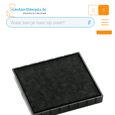
Chatbot
Chat 24/7 met onze chatbot
voor hulp
Contact