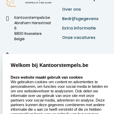
Over ons
Kantoorstempels.be
Bedrijfsgegevens
Abraham Hansstraat
Extra informatie
6
8800 Roeselare
Onze vacatures
België
9
2377 beoordelingen
Welkom bij Kantoorstempels.be
Zakelijk:
Klantenservice:
select language
Deze website maakt gebruik van cookies
We gebruiken cookies om content en advertenties te
Aanvraag op maat
Contact opnemen
personaliseren, om functies voor social media te bieden en
om ons websiteverkeer te analyseren. Ook delen we
Betaling &
Veel gestelde vragen
informatie over uw gebruik van onze site met onze
Verzending
partners voor social media, adverteren en analyse. Deze
Retourneren
partners kunnen deze gegevens combineren met andere
Wederverkoper
informatie die u aan ze heeft verstrekt of die ze hebben
Herroepingsrecht
worden
verzameld op basis van uw gebruik van hun services.