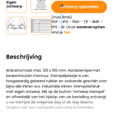
Eigen
ontwerp
Ontwerp uploaden
(max 8mb)
PDF - JPG - PNG - TIF - BMP -
EPS - AI. Onze
aanleveropties
vind je
hier.
Beschrijving
Afdrukformaat max. 120 x 100 mm. Handstempel met
beukenhouten montuur. Stempelplaatje is van
hoogwaardig gelaserd rubber en zodoende geschikt voor
bijna alle inkten w.o. industriële inkten. Stempelafdruk
met eigen ontwerp. Klik op de button “ontwerp stempel”
en afhankelijk van het tijdstip van uw bestelling ontvangt
u uw stempel de volgende dag of de dag daarna.
Vergeet niet een stempelkussen erbij te bestellen.