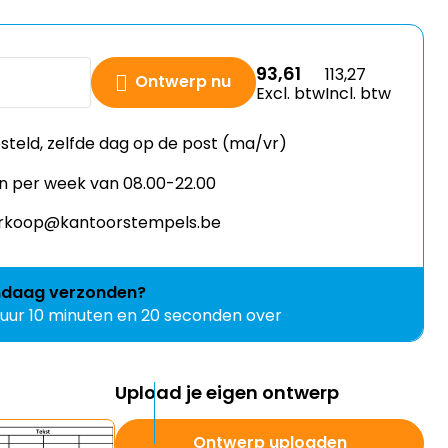
93,61
113,27
Ontwerp nu
Excl. btw
Incl. btw
esteld, zelfde dag op de post (ma/vr)
n per week van 08.00-22.00
verkoop@kantoorstempels.be
ndaag
verzonden?
 uur 10 minuten en 19 seconden over
Upload je eigen ontwerp
Ontwerp uploaden