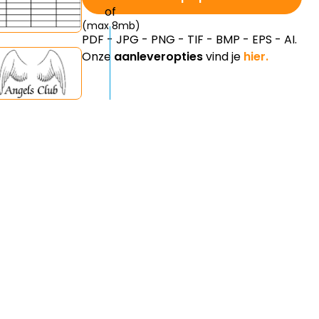
(max 8mb)
PDF - JPG - PNG - TIF - BMP - EPS - AI.
Onze
aanleveropties
vind je
hier.