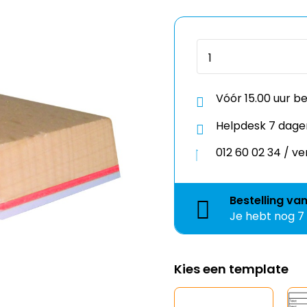
Vóór 15.00 uur b
Helpdesk 7 dage
012 60 02 34 / 
Bestelling
va
Je hebt nog
7
Kies een template