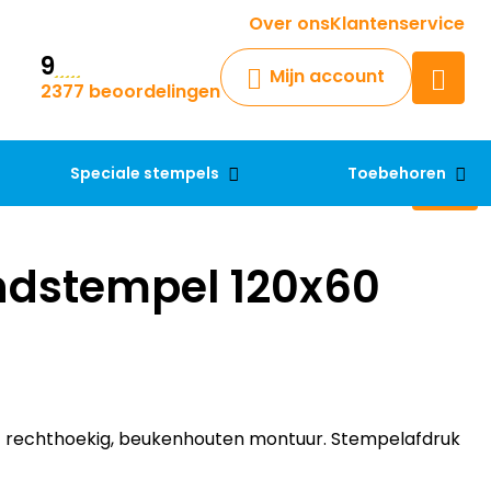
Krijg een antwoord op uw vraag
Over ons
Klantenservice
9
Chatbot
Mijn account
2377 beoordelingen
Chat 24/7 met onze chatbot
voor hulp
Contact
Speciale stempels
Toebehoren
ndstempel 120x60
rechthoekig, beukenhouten montuur. Stempelafdruk