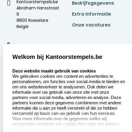
Kantoorstempels.be
Bedrijfsgegevens
Abraham Hansstraat
Extra informatie
6
8800 Roeselare
Onze vacatures
België
9
2377 beoordelingen
Welkom bij Kantoorstempels.be
Zakelijk:
Klantenservice:
select language
Deze website maakt gebruik van cookies
We gebruiken cookies om content en advertenties te
Aanvraag op maat
Contact opnemen
personaliseren, om functies voor social media te bieden en
om ons websiteverkeer te analyseren. Ook delen we
Betaling &
Veel gestelde vragen
informatie over uw gebruik van onze site met onze
Verzending
partners voor social media, adverteren en analyse. Deze
Retourneren
partners kunnen deze gegevens combineren met andere
Wederverkoper
informatie die u aan ze heeft verstrekt of die ze hebben
Herroepingsrecht
worden
verzameld op basis van uw gebruik van hun services.
Voor meer informatie over de gegevens welke wij
verzamelen verwijzen wij u graag door naar ons privacy
statement.