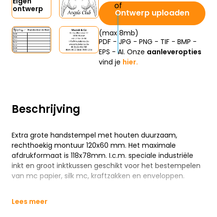
Eigen
ontwerp
Ontwerp uploaden
(max 8mb)
PDF - JPG - PNG - TIF - BMP -
EPS - AI. Onze
aanleveropties
vind je
hier.
Beschrijving
Extra grote handstempel met houten duurzaam,
rechthoekig montuur 120x60 mm. Het maximale
afdrukformaat is 118x78mm. I.c.m. speciale industriële
inkt en groot inktkussen geschikt voor het bestempelen
van mc papier, silk mc, kraftzakken en enveloppen.
Lees meer