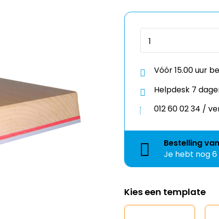
Vóór 15.00 uur b
Helpdesk 7 dage
012 60 02 34 / 
Bestelling
va
Je hebt nog
6
Kies een template