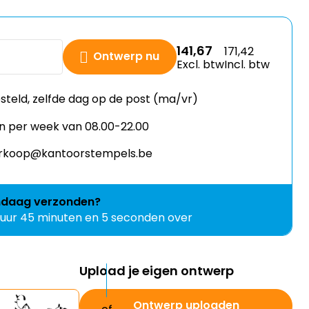
141,67
171,42
Ontwerp nu
Excl. btw
Incl. btw
esteld, zelfde dag op de post (ma/vr)
n per week van 08.00-22.00
verkoop@kantoorstempels.be
ndaag
verzonden?
 uur 45 minuten en 4 seconden over
Upload je eigen ontwerp
Ontwerp uploaden