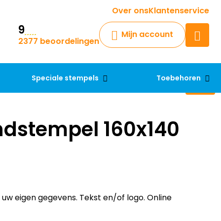
Krijg een antwoord op uw vraag
Over ons
Klantenservice
9
Chatbot
Mijn account
2377 beoordelingen
Chat 24/7 met onze chatbot
voor hulp
Contact
Speciale stempels
Toebehoren
ndstempel 160x140
w eigen gegevens. Tekst en/of logo. Online