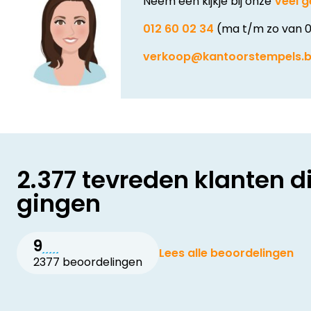
Neem een kijkje bij onze
Veel g
012 60 02 34
(ma t/m zo van 0
verkoop@kantoorstempels.
2.377 tevreden klanten d
gingen
9
Lees alle beoordelingen
2377 beoordelingen