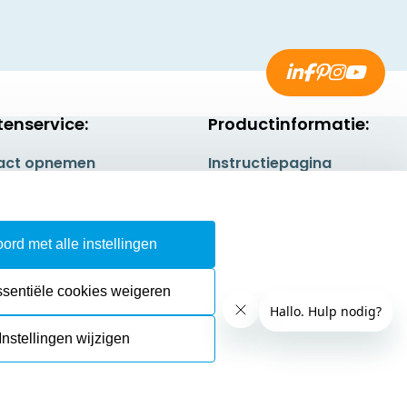
tenservice:
Productinformatie:
act opnemen
Instructiepagina
gestelde vragen
Aanleverspecificaties
rneren
Safety Sheets
ord met alle instellingen
epingsrecht
Sitemap
ssentiële cookies weigeren
Instellingen wijzigen