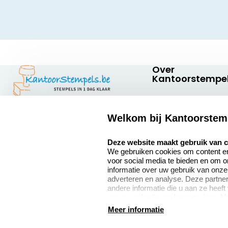
Over
Kantoorstempel
Over ons
Welkom bij Kantoorstem
Bedrijfsgegevens
Kantoorstempels.be
Abraham
select language
Extra informatie
Deze website maakt gebruik van 
Hansstraat 6
We gebruiken cookies om content en 
8800 Roeselare
Onze vacatures
voor social media te bieden en om 
België
informatie over uw gebruik van onze
adverteren en analyse. Deze partn
andere informatie die u aan ze heeft
van uw gebruik van hun services. V
9
verzamelen verwijzen wij u graag do
Meer informatie
2377 beoordelingen
algemene voorwaarden
disclaimer
privacy policy
Co