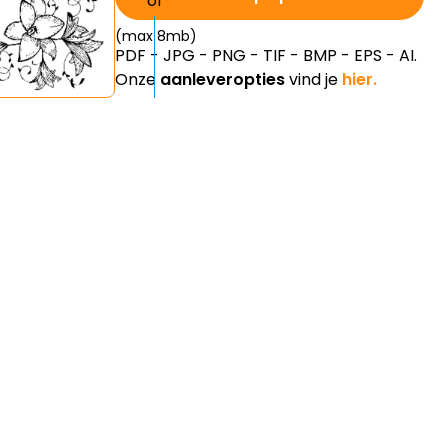
(max 8mb)
PDF - JPG - PNG - TIF - BMP - EPS - AI.
Onze
aanleveropties
vind je
hier.