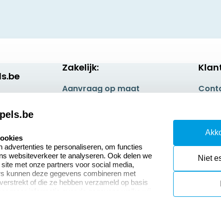
Zakelijk:
Klan
s.be
Aanvraag op maat
Cont
Betaling & Verzending
Veel 
pels.be
Wederverkoper
Retou
Akko
worden
cookies
Herro
advertenties te personaliseren, om functies
ons websiteverkeer te analyseren. Ook delen we
Niet e
 site met onze partners voor social media,
ers kunnen deze gegevens combineren met
 verstrekt of die ze hebben verzameld op basis
oor meer informatie over de gegevens welke wij
or naar ons privacy statement.
okies resetten
© copyright 2026