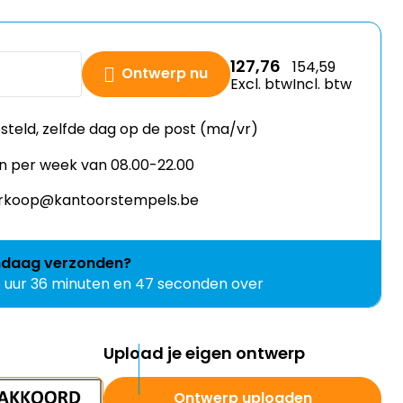
127,76
154,59
Ontwerp nu
Excl. btw
Incl. btw
esteld, zelfde dag op de post (ma/vr)
n per week van 08.00-22.00
verkoop@kantoorstempels.be
ndaag
verzonden?
6 uur 36 minuten en 46 seconden over
Upload je eigen ontwerp
Ontwerp uploaden