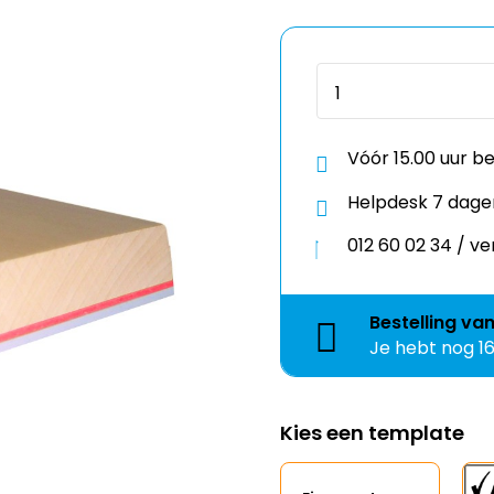
Vóór 15.00 uur b
Helpdesk 7 dage
012 60 02 34 / 
Bestelling
va
Je hebt nog
1
Kies een template