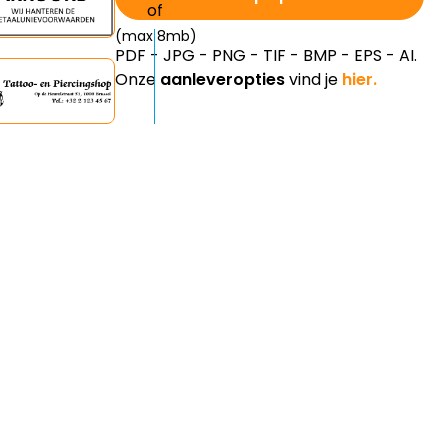
(max 8mb)
PDF - JPG - PNG - TIF - BMP - EPS - AI.
Onze
aanleveropties
vind je
hier.