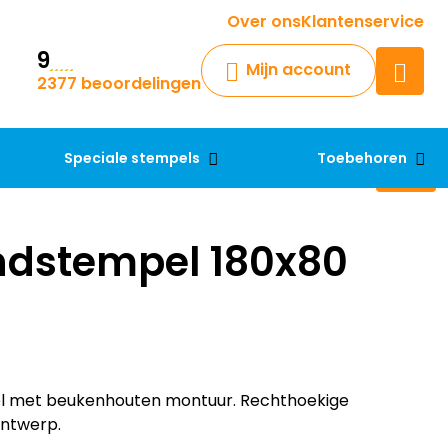
Krijg een antwoord op uw vraag
Over ons
Klantenservice
9
Chatbot
Mijn account
2377 beoordelingen
Chat 24/7 met onze chatbot
voor hulp
Contact
Speciale stempels
Toebehoren
ndstempel 180x80
l met beukenhouten montuur. Rechthoekige
ntwerp.