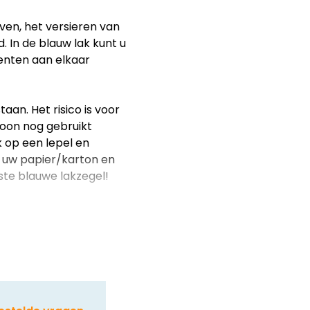
ven, het versieren van
. In de blauw lak kunt u
enten aan elkaar
aan. Het risico is voor
oon nog gebruikt
k op een lepel en
op uw papier/karton en
iste blauwe lakzegel!