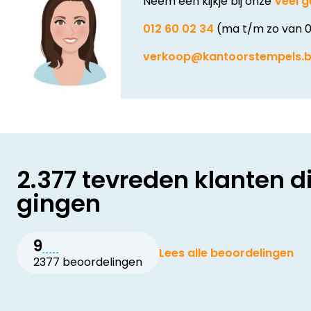
Neem een kijkje bij onze
Veel g
012 60 02 34
(ma t/m zo van 0
verkoop@kantoorstempels.
2.377 tevreden klanten d
gingen
9
Lees alle beoordelingen
2377 beoordelingen