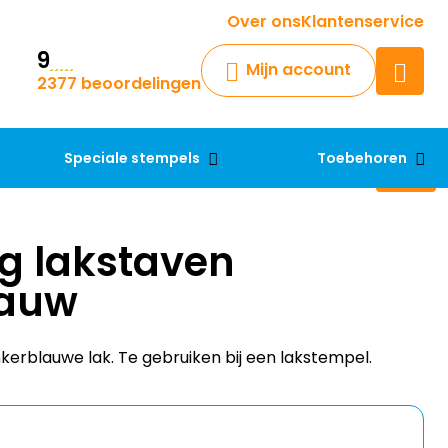
Krijg een antwoord op uw vraag
Over ons
Klantenservice
9
Chatbot
Mijn account
2377 beoordelingen
Chat 24/7 met onze chatbot
voor hulp
Contact
Speciale stempels
Toebehoren
g lakstaven
lauw
kerblauwe lak. Te gebruiken bij een lakstempel.