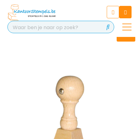
Chatbot
Chat 24/7 met onze chatbot
voor hulp
Contact