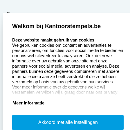
9
2377 beoordelingen
Welkom bij Kantoorstempels.be
Zakelijk:
Klantenservice:
select language
Deze website maakt gebruik van cookies
We gebruiken cookies om content en advertenties te
Aanvraag op maat
Contact opnemen
personaliseren, om functies voor social media te bieden en
om ons websiteverkeer te analyseren. Ook delen we
Betaling &
Veel gestelde vragen
informatie over uw gebruik van onze site met onze
Verzending
partners voor social media, adverteren en analyse. Deze
Retourneren
partners kunnen deze gegevens combineren met andere
Wederverkoper
informatie die u aan ze heeft verstrekt of die ze hebben
Herroepingsrecht
worden
verzameld op basis van uw gebruik van hun services.
Voor meer informatie over de gegevens welke wij
verzamelen verwijzen wij u graag door naar ons privacy
statement.
Productinformatie:
Meer informatie
Instructiepagina
Akkoord met alle instellingen
Aanleverspecificaties