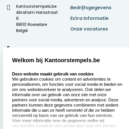
Kantoorstempels.be
Bedrijfsgegevens
Abraham Hansstraat
Extra informatie
6
8800 Roeselare
Onze vacatures
België
9
2377 beoordelingen
Welkom bij Kantoorstempels.be
Zakelijk:
Klantenservice:
select language
Deze website maakt gebruik van cookies
We gebruiken cookies om content en advertenties te
Aanvraag op maat
Contact opnemen
personaliseren, om functies voor social media te bieden en
om ons websiteverkeer te analyseren. Ook delen we
Betaling &
Veel gestelde vragen
informatie over uw gebruik van onze site met onze
Verzending
partners voor social media, adverteren en analyse. Deze
Retourneren
partners kunnen deze gegevens combineren met andere
Wederverkoper
informatie die u aan ze heeft verstrekt of die ze hebben
Herroepingsrecht
worden
verzameld op basis van uw gebruik van hun services.
Voor meer informatie over de gegevens welke wij
verzamelen verwijzen wij u graag door naar ons privacy