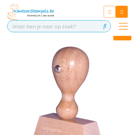
Chatbot
Chat 24/7 met onze chatbot
voor hulp
Contact