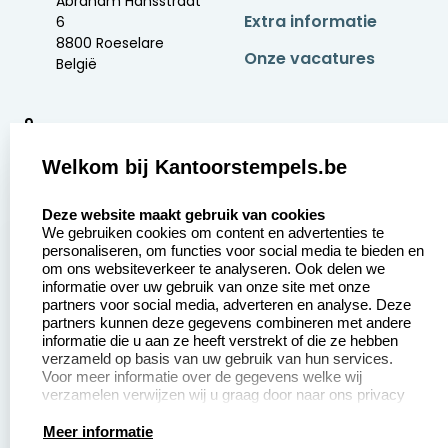
Abraham Hansstraat
Extra informatie
6
8800 Roeselare
Onze vacatures
België
9
2377 beoordelingen
Welkom bij Kantoorstempels.be
Zakelijk:
Klantenservice:
select language
Deze website maakt gebruik van cookies
We gebruiken cookies om content en advertenties te
Aanvraag op maat
Contact opnemen
personaliseren, om functies voor social media te bieden en
om ons websiteverkeer te analyseren. Ook delen we
Betaling &
Veel gestelde vragen
informatie over uw gebruik van onze site met onze
Verzending
partners voor social media, adverteren en analyse. Deze
Retourneren
partners kunnen deze gegevens combineren met andere
Wederverkoper
informatie die u aan ze heeft verstrekt of die ze hebben
Herroepingsrecht
worden
verzameld op basis van uw gebruik van hun services.
Voor meer informatie over de gegevens welke wij
verzamelen verwijzen wij u graag door naar ons privacy
statement.
Productinformatie:
Meer informatie