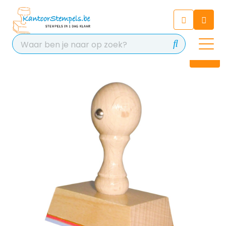
Chatbot
Chat 24/7 met onze chatbot
voor hulp
Contact