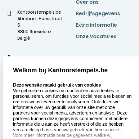
Over ons
Kantoorstempels.be
Bedrijfsgegevens
Abraham Hansstraat
Extra informatie
6
8800 Roeselare
Onze vacatures
België
9
2377 beoordelingen
Welkom bij Kantoorstempels.be
Zakelijk:
Klantenservice:
select language
Deze website maakt gebruik van cookies
We gebruiken cookies om content en advertenties te
Aanvraag op maat
Contact opnemen
personaliseren, om functies voor social media te bieden en
om ons websiteverkeer te analyseren. Ook delen we
Betaling &
Veel gestelde vragen
informatie over uw gebruik van onze site met onze
Verzending
partners voor social media, adverteren en analyse. Deze
Retourneren
partners kunnen deze gegevens combineren met andere
Wederverkoper
informatie die u aan ze heeft verstrekt of die ze hebben
Herroepingsrecht
worden
verzameld op basis van uw gebruik van hun services.
Voor meer informatie over de gegevens welke wij