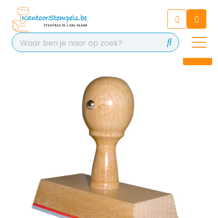
Chatbot
Chat 24/7 met onze chatbot
voor hulp
Contact