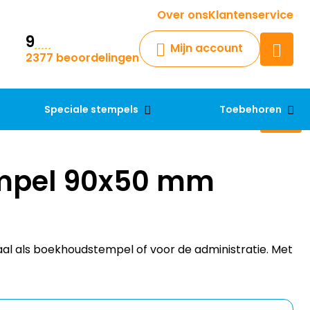
Krijg een antwoord op uw vraag
Over ons
Klantenservice
9
Chatbot
Mijn account
2377 beoordelingen
Chat 24/7 met onze chatbot
voor hulp
Contact
Speciale stempels
Toebehoren
mpel 90x50 mm
al als boekhoudstempel of voor de administratie. Met