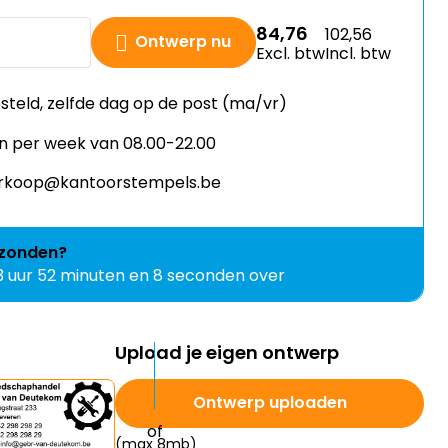
84,76
102,56
Ontwerp nu
Excl. btw
Incl. btw
esteld, zelfde dag op de post (ma/vr)
n per week van 08.00-22.00
verkoop@kantoorstempels.be
zonden?
3 uur 52 minuten en 7 seconden over
Upload je eigen ontwerp
Ontwerp uploaden
(max 8mb)