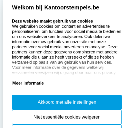
2377 beoordelingen
Welkom bij Kantoorstempels.be
Zakelijk:
Klantenservice:
select language
Deze website maakt gebruik van cookies
We gebruiken cookies om content en advertenties te
Aanvraag op maat
Contact opnemen
personaliseren, om functies voor social media te bieden en
om ons websiteverkeer te analyseren. Ook delen we
Betaling &
Veel gestelde vragen
informatie over uw gebruik van onze site met onze
Verzending
partners voor social media, adverteren en analyse. Deze
Retourneren
partners kunnen deze gegevens combineren met andere
Wederverkoper
informatie die u aan ze heeft verstrekt of die ze hebben
Herroepingsrecht
worden
verzameld op basis van uw gebruik van hun services.
Voor meer informatie over de gegevens welke wij
verzamelen verwijzen wij u graag door naar ons privacy
statement.
Productinformatie:
Meer informatie
Instructiepagina
Akkoord met alle instellingen
Aanleverspecificaties
Safety Sheets
Niet essentiële cookies weigeren
Sitemap