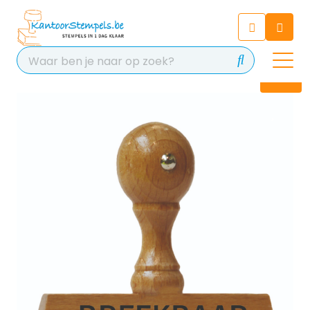
Chatbot
Chat 24/7 met onze chatbot
voor hulp
Contact