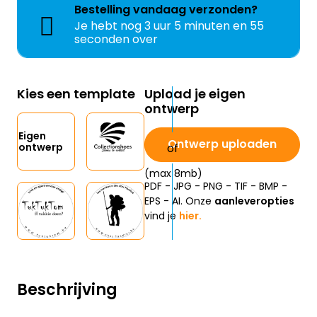
Bestelling
vandaag
verzonden?
Je hebt nog
3 uur 5 minuten en 54
seconden over
Kies een template
Upload je eigen
ontwerp
Eigen
Ontwerp uploaden
ontwerp
(max 8mb)
PDF - JPG - PNG - TIF - BMP -
EPS - AI. Onze
aanleveropties
vind je
hier.
Beschrijving