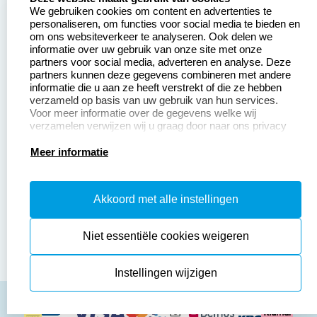
We gebruiken cookies om content en advertenties te
Aanvraag op maat
Contact opnemen
personaliseren, om functies voor social media te bieden en
om ons websiteverkeer te analyseren. Ook delen we
Betaling &
Veel gestelde vragen
informatie over uw gebruik van onze site met onze
Verzending
partners voor social media, adverteren en analyse. Deze
Retourneren
partners kunnen deze gegevens combineren met andere
Wederverkoper
informatie die u aan ze heeft verstrekt of die ze hebben
Herroepingsrecht
worden
verzameld op basis van uw gebruik van hun services.
Voor meer informatie over de gegevens welke wij
verzamelen verwijzen wij u graag door naar ons privacy
statement.
Productinformatie:
Meer informatie
Instructiepagina
Akkoord met alle instellingen
Aanleverspecificaties
Safety Sheets
Niet essentiële cookies weigeren
Sitemap
Instellingen wijzigen
algemene voorwaarden
disclaimer
privacy policy
Cookies resetten
© copyright 2026