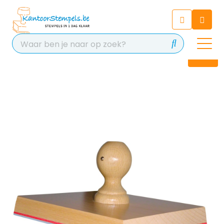
Chatbot
Chat 24/7 met onze chatbot
voor hulp
Contact