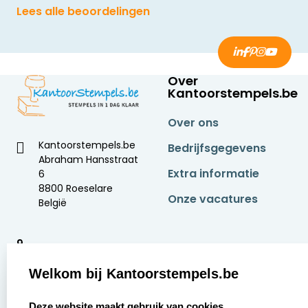
Lees alle beoordelingen
Over
Kantoorstempels.be
Over ons
Kantoorstempels.be
Bedrijfsgegevens
Abraham Hansstraat
Extra informatie
6
8800 Roeselare
Onze vacatures
België
9
2377 beoordelingen
Welkom bij Kantoorstempels.be
Zakelijk:
Klantenservice:
select language
Deze website maakt gebruik van cookies