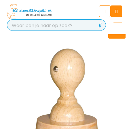
Chatbot
Chat 24/7 met onze chatbot
voor hulp
Contact