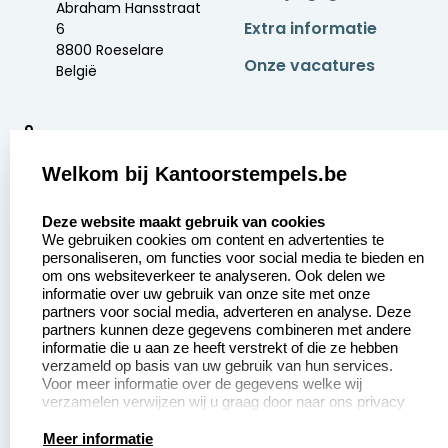
Abraham Hansstraat
Extra informatie
6
8800 Roeselare
Onze vacatures
België
9
2377 beoordelingen
Welkom bij Kantoorstempels.be
Zakelijk:
Klantenservice:
select language
Deze website maakt gebruik van cookies
We gebruiken cookies om content en advertenties te
Aanvraag op maat
Contact opnemen
personaliseren, om functies voor social media te bieden en
om ons websiteverkeer te analyseren. Ook delen we
Betaling &
Veel gestelde vragen
informatie over uw gebruik van onze site met onze
Verzending
partners voor social media, adverteren en analyse. Deze
Retourneren
partners kunnen deze gegevens combineren met andere
Wederverkoper
informatie die u aan ze heeft verstrekt of die ze hebben
Herroepingsrecht
worden
verzameld op basis van uw gebruik van hun services.
Voor meer informatie over de gegevens welke wij
verzamelen verwijzen wij u graag door naar ons privacy
statement.
Productinformatie:
Meer informatie