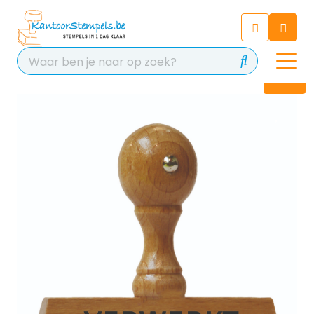
Chatbot
Chat 24/7 met onze chatbot
voor hulp
Contact