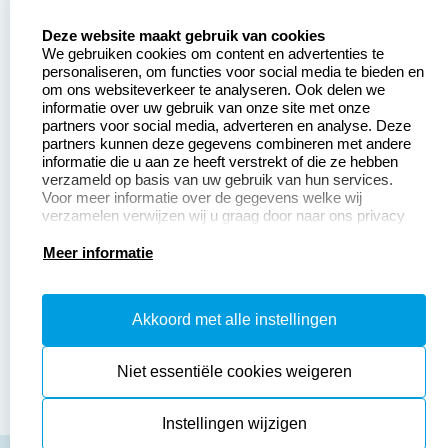
Zakelijk:
Klantenservice:
select language
Deze website maakt gebruik van cookies
We gebruiken cookies om content en advertenties te
Aanvraag op maat
Contact opnemen
personaliseren, om functies voor social media te bieden en
om ons websiteverkeer te analyseren. Ook delen we
Betaling &
Veel gestelde vragen
informatie over uw gebruik van onze site met onze
Verzending
partners voor social media, adverteren en analyse. Deze
Retourneren
partners kunnen deze gegevens combineren met andere
Wederverkoper
informatie die u aan ze heeft verstrekt of die ze hebben
Herroepingsrecht
worden
verzameld op basis van uw gebruik van hun services.
Voor meer informatie over de gegevens welke wij
verzamelen verwijzen wij u graag door naar ons privacy
statement.
Productinformatie:
Meer informatie
Instructiepagina
Akkoord met alle instellingen
Aanleverspecificaties
Safety Sheets
Niet essentiële cookies weigeren
Sitemap
Instellingen wijzigen
algemene voorwaarden
disclaimer