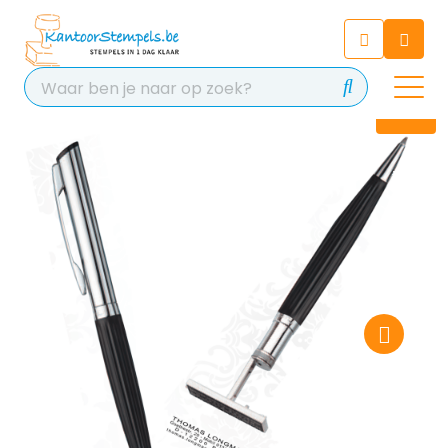
Chatbot
Chat 24/7 met onze chatbot
voor hulp
Contact