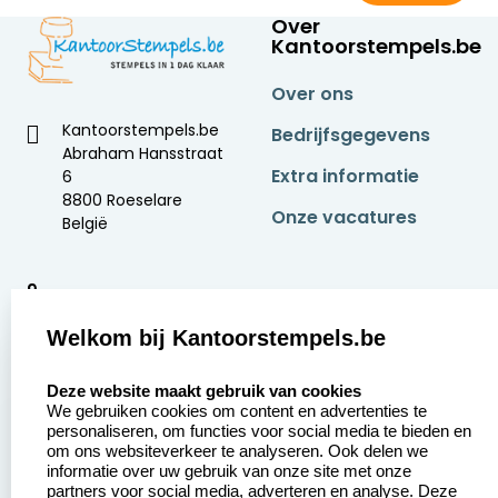
Over
Kantoorstempels.be
Over ons
Kantoorstempels.be
Bedrijfsgegevens
Abraham Hansstraat
Extra informatie
6
8800 Roeselare
Onze vacatures
België
9
2377 beoordelingen
Welkom bij Kantoorstempels.be
Zakelijk:
Klantenservice:
select language
Deze website maakt gebruik van cookies
We gebruiken cookies om content en advertenties te
Aanvraag op maat
Contact opnemen
personaliseren, om functies voor social media te bieden en
om ons websiteverkeer te analyseren. Ook delen we
Betaling &
Veel gestelde vragen
informatie over uw gebruik van onze site met onze
Verzending
partners voor social media, adverteren en analyse. Deze