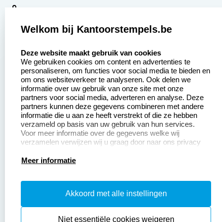
9
2378 beoordelingen
Welkom bij Kantoorstempels.be
Zakelijk:
Klantenservice:
select language
Deze website maakt gebruik van cookies
We gebruiken cookies om content en advertenties te
Aanvraag op maat
Contact opnemen
personaliseren, om functies voor social media te bieden en
om ons websiteverkeer te analyseren. Ook delen we
Betaling &
Veel gestelde vragen
informatie over uw gebruik van onze site met onze
Verzending
partners voor social media, adverteren en analyse. Deze
Retourneren
partners kunnen deze gegevens combineren met andere
Wederverkoper
informatie die u aan ze heeft verstrekt of die ze hebben
Herroepingsrecht
worden
verzameld op basis van uw gebruik van hun services.
Voor meer informatie over de gegevens welke wij
verzamelen verwijzen wij u graag door naar ons privacy
statement.
Productinformatie:
Meer informatie
Instructiepagina
Akkoord met alle instellingen
Aanleverspecificaties
Safety Sheets
Niet essentiële cookies weigeren