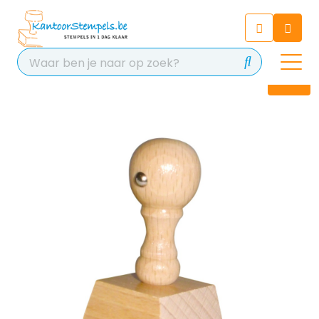
Chatbot
Chat 24/7 met onze chatbot
voor hulp
Contact