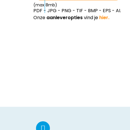
(max 8mb)
PDF - JPG - PNG - TIF - BMP - EPS - AI.
Onze
aanleveropties
vind je
hier.