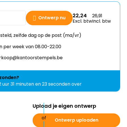
22,24
26,91
Ontwerp nu
Excl. btw
Incl. btw
esteld, zelfde dag op de post (ma/vr)
n per week van 08.00-22.00
verkoop@kantoorstempels.be
zonden?
2 uur 31 minuten en 22 seconden over
Upload je eigen ontwerp
Ontwerp uploaden