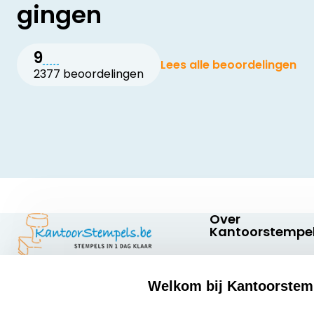
gingen
9
Lees alle beoordelingen
2377 beoordelingen
Over
Kantoorstempel
Over ons
Welkom bij Kantoorstem
Bedrijfsgegevens
Kantoorstempels.be
Abraham
select language
Extra informatie