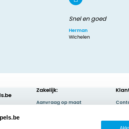
Snel en goed
Herman
Wichelen
Zakelijk:
Klan
s.be
Aanvraag op maat
Cont
Betaling & Verzending
Veel 
pels.be
Wederverkoper
Retou
Akko