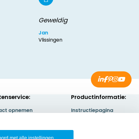
Geweldig
Jan
Vlissingen
tenservice:
Productinformatie:
act opnemen
Instructiepagina
gestelde vragen
Aanleverspecificaties
rneren
Safety Sheets
ord met alle instellingen