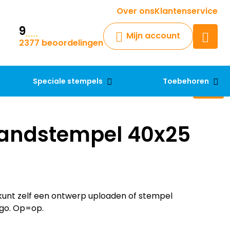
Krijg een antwoord op uw vraag
Over ons
Klantenservice
9
Chatbot
Mijn account
2377 beoordelingen
Chat 24/7 met onze chatbot
voor hulp
Contact
Speciale stempels
Toebehoren
andstempel 40x25
unt zelf een ontwerp uploaden of stempel
go. Op=op.