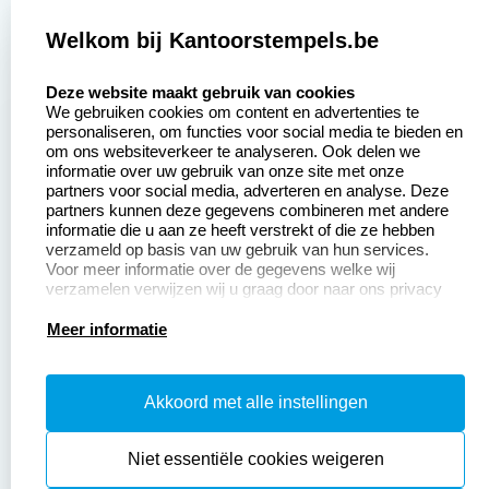
2377 beoordelingen
Welkom bij Kantoorstempels.be
Zakelijk:
Klantenservice:
select language
Deze website maakt gebruik van cookies
We gebruiken cookies om content en advertenties te
Aanvraag op maat
Contact opnemen
personaliseren, om functies voor social media te bieden en
om ons websiteverkeer te analyseren. Ook delen we
Betaling &
Veel gestelde vragen
informatie over uw gebruik van onze site met onze
Verzending
partners voor social media, adverteren en analyse. Deze
Retourneren
partners kunnen deze gegevens combineren met andere
Wederverkoper
informatie die u aan ze heeft verstrekt of die ze hebben
Herroepingsrecht
worden
verzameld op basis van uw gebruik van hun services.
Voor meer informatie over de gegevens welke wij
verzamelen verwijzen wij u graag door naar ons privacy
statement.
Productinformatie:
Meer informatie
Instructiepagina
Akkoord met alle instellingen
Aanleverspecificaties
Safety Sheets
Niet essentiële cookies weigeren