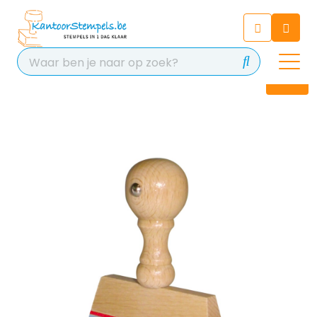
Chatbot
Chat 24/7 met onze chatbot
voor hulp
Contact