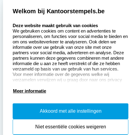
2377 beoordelingen
Welkom bij Kantoorstempels.be
Zakelijk:
Klantenservice:
select language
Deze website maakt gebruik van cookies
We gebruiken cookies om content en advertenties te
Aanvraag op maat
Contact opnemen
personaliseren, om functies voor social media te bieden en
om ons websiteverkeer te analyseren. Ook delen we
Betaling &
Veel gestelde vragen
informatie over uw gebruik van onze site met onze
Verzending
partners voor social media, adverteren en analyse. Deze
Retourneren
partners kunnen deze gegevens combineren met andere
Wederverkoper
informatie die u aan ze heeft verstrekt of die ze hebben
Herroepingsrecht
worden
verzameld op basis van uw gebruik van hun services.
Voor meer informatie over de gegevens welke wij
verzamelen verwijzen wij u graag door naar ons privacy
statement.
Productinformatie:
Meer informatie
Instructiepagina
Akkoord met alle instellingen
Aanleverspecificaties
Safety Sheets
Niet essentiële cookies weigeren