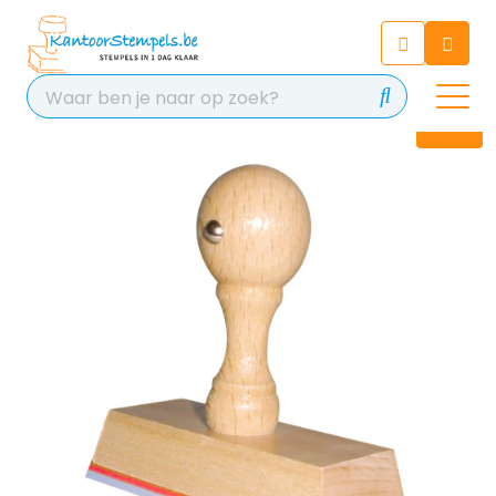
Chatbot
Chat 24/7 met onze chatbot
voor hulp
Contact