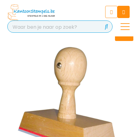
Chatbot
Chat 24/7 met onze chatbot
voor hulp
Contact