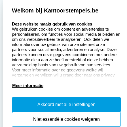
2377 beoordelingen
Welkom bij Kantoorstempels.be
Zakelijk:
Klantenservice:
select language
Deze website maakt gebruik van cookies
We gebruiken cookies om content en advertenties te
Aanvraag op maat
Contact opnemen
personaliseren, om functies voor social media te bieden en
om ons websiteverkeer te analyseren. Ook delen we
Betaling &
Veel gestelde vragen
informatie over uw gebruik van onze site met onze
Verzending
partners voor social media, adverteren en analyse. Deze
Retourneren
partners kunnen deze gegevens combineren met andere
Wederverkoper
informatie die u aan ze heeft verstrekt of die ze hebben
Herroepingsrecht
worden
verzameld op basis van uw gebruik van hun services.
Voor meer informatie over de gegevens welke wij
verzamelen verwijzen wij u graag door naar ons privacy
statement.
Productinformatie:
Meer informatie
Instructiepagina
Akkoord met alle instellingen
Aanleverspecificaties
Safety Sheets
Niet essentiële cookies weigeren