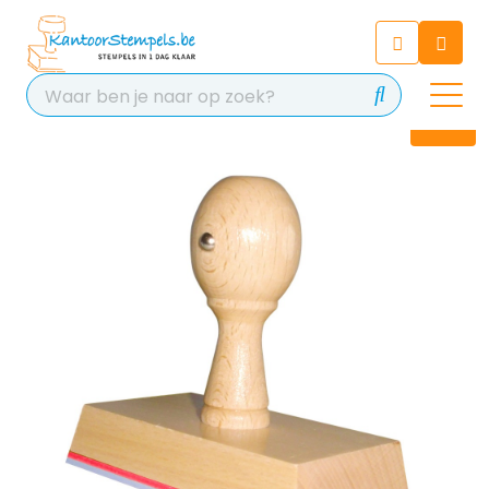
Chatbot
Chat 24/7 met onze chatbot
voor hulp
Contact