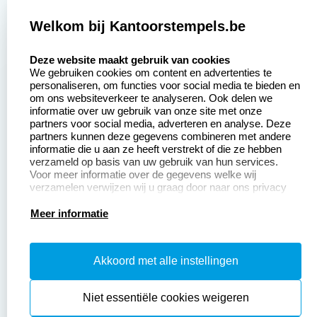
2377 beoordelingen
Welkom bij Kantoorstempels.be
Zakelijk:
Klantenservice:
select language
Deze website maakt gebruik van cookies
We gebruiken cookies om content en advertenties te
Aanvraag op maat
Contact opnemen
personaliseren, om functies voor social media te bieden en
om ons websiteverkeer te analyseren. Ook delen we
Betaling &
Veel gestelde vragen
informatie over uw gebruik van onze site met onze
Verzending
partners voor social media, adverteren en analyse. Deze
Retourneren
partners kunnen deze gegevens combineren met andere
Wederverkoper
informatie die u aan ze heeft verstrekt of die ze hebben
Herroepingsrecht
worden
verzameld op basis van uw gebruik van hun services.
Voor meer informatie over de gegevens welke wij
verzamelen verwijzen wij u graag door naar ons privacy
statement.
Productinformatie:
Meer informatie
Instructiepagina
Akkoord met alle instellingen
Aanleverspecificaties
Safety Sheets
Niet essentiële cookies weigeren