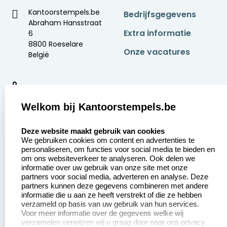
Kantoorstempels.be
Bedrijfsgegevens
Abraham Hansstraat
Extra informatie
6
8800 Roeselare
Onze vacatures
België
9
2377 beoordelingen
Welkom bij Kantoorstempels.be
Zakelijk:
Klantenservice:
select language
Deze website maakt gebruik van cookies
We gebruiken cookies om content en advertenties te
Aanvraag op maat
Contact opnemen
personaliseren, om functies voor social media te bieden en
om ons websiteverkeer te analyseren. Ook delen we
Betaling &
Veel gestelde vragen
informatie over uw gebruik van onze site met onze
Verzending
partners voor social media, adverteren en analyse. Deze
Retourneren
partners kunnen deze gegevens combineren met andere
Wederverkoper
informatie die u aan ze heeft verstrekt of die ze hebben
Herroepingsrecht
worden
verzameld op basis van uw gebruik van hun services.
Voor meer informatie over de gegevens welke wij
verzamelen verwijzen wij u graag door naar ons privacy