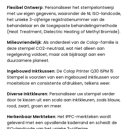
Flexibel Ontwerp:
Personaliseer het stempelontwerp
met uw eigen gegevens, waaronder de NL ISO-landcode,
het unieke 3-cijferige registratienummer van de
behandelaar en de toegepaste behandelingsmethode
(Heat Treatment, Dielectric Heating of Methyl Bromide).
Milieuvriendelijk:
Als onderdeel van de Colop-familie is
deze stempel CO2-neutraal, wat niet alleen aan
regelgeving voldoet, maar ook bijdraagt aan een
duurzamere planeet.
Ingebouwd Inktkussen:
De Colop Printer Q30 ISPM 15
Stempel is voorzien van een ingebouwd inktkussen voor
moeiteloze en consistente afdrukken, telkens weer.
Diverse Inktkleuren:
Personaliseer uw stempel verder
door te kiezen uit een scala aan inktkleuren, zoals blauw,
rood, zwart, groen en meer.
Herkenbaar Merkteken:
Het IPPC-merkteken wordt
geleverd met een opvallende kaderrand en scheidt de
ISO-landcode van het unieke 3-cijferige