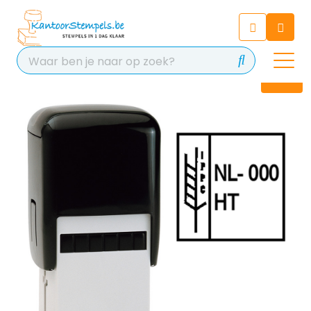
Chatbot
Chat 24/7 met onze chatbot
voor hulp
Contact