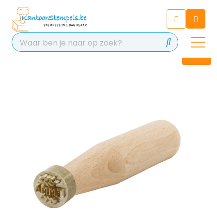
Chatbot
Chat 24/7 met onze chatbot
voor hulp
Contact