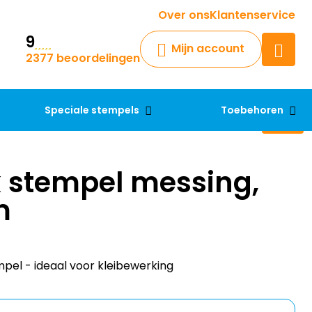
Krijg een antwoord op uw vraag
Over ons
Klantenservice
9
Chatbot
Mijn account
2377 beoordelingen
Chat 24/7 met onze chatbot
voor hulp
Contact
Speciale stempels
Toebehoren
 stempel messing,
m
l - ideaal voor kleibewerking