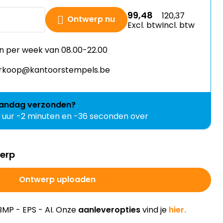
99,48
120,37
Ontwerp nu
Excl. btw
Incl. btw
n per week van 08.00-22.00
verkoop@kantoorstempels.be
andag
verzonden?
1 uur -2 minuten en -37 seconden over
werp
Ontwerp uploaden
BMP - EPS - AI. Onze
aanleveropties
vind je
hier.