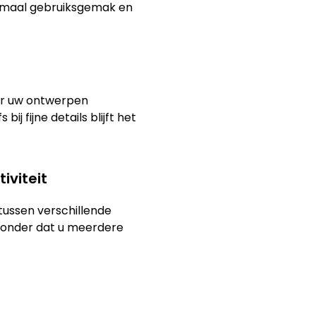
timaal gebruiksgemak en
or uw ontwerpen
ij fijne details blijft het
iviteit
tussen verschillende
 zonder dat u meerdere