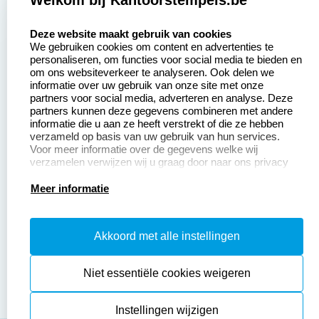
Welkom bij Kantoorstempels.be
Zakelijk:
Klantenservice:
select language
Deze website maakt gebruik van cookies
We gebruiken cookies om content en advertenties te
Aanvraag op maat
Contact opnemen
personaliseren, om functies voor social media te bieden en
om ons websiteverkeer te analyseren. Ook delen we
Betaling &
Veel gestelde vragen
informatie over uw gebruik van onze site met onze
Verzending
partners voor social media, adverteren en analyse. Deze
Retourneren
partners kunnen deze gegevens combineren met andere
Wederverkoper
informatie die u aan ze heeft verstrekt of die ze hebben
Herroepingsrecht
worden
verzameld op basis van uw gebruik van hun services.
Voor meer informatie over de gegevens welke wij
verzamelen verwijzen wij u graag door naar ons privacy
statement.
Productinformatie:
Meer informatie
Instructiepagina
Akkoord met alle instellingen
Aanleverspecificaties
Safety Sheets
Niet essentiële cookies weigeren
Sitemap
Instellingen wijzigen