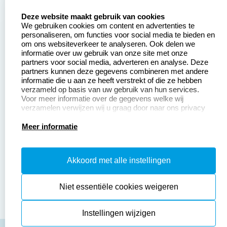
Zakelijk:
Klantenservice:
select language
Deze website maakt gebruik van cookies
We gebruiken cookies om content en advertenties te
Aanvraag op maat
Contact opnemen
personaliseren, om functies voor social media te bieden en
om ons websiteverkeer te analyseren. Ook delen we
Betaling &
Veel gestelde vragen
informatie over uw gebruik van onze site met onze
Verzending
partners voor social media, adverteren en analyse. Deze
Retourneren
partners kunnen deze gegevens combineren met andere
Wederverkoper
informatie die u aan ze heeft verstrekt of die ze hebben
Herroepingsrecht
worden
verzameld op basis van uw gebruik van hun services.
Voor meer informatie over de gegevens welke wij
verzamelen verwijzen wij u graag door naar ons privacy
statement.
Productinformatie:
Meer informatie
Instructiepagina
Akkoord met alle instellingen
Aanleverspecificaties
Safety Sheets
Niet essentiële cookies weigeren
Sitemap
Instellingen wijzigen
algemene voorwaarden
disclaimer