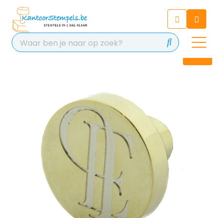
Chatbot
Chat 24/7 met onze chatbot
voor hulp
Contact