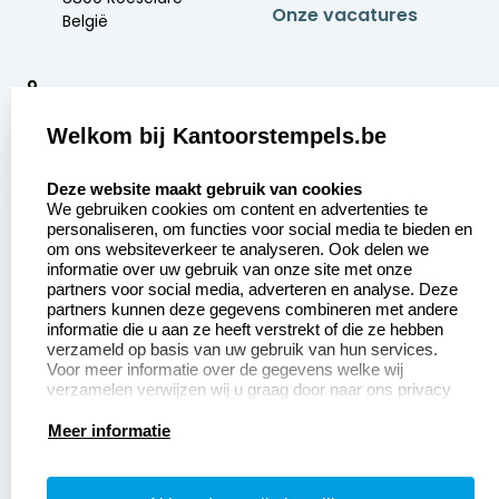
Onze vacatures
België
9
2377 beoordelingen
Welkom bij Kantoorstempels.be
Zakelijk:
Klantenservice:
select language
Deze website maakt gebruik van cookies
We gebruiken cookies om content en advertenties te
Aanvraag op maat
Contact opnemen
personaliseren, om functies voor social media te bieden en
om ons websiteverkeer te analyseren. Ook delen we
Betaling &
Veel gestelde vragen
informatie over uw gebruik van onze site met onze
Verzending
partners voor social media, adverteren en analyse. Deze
Retourneren
partners kunnen deze gegevens combineren met andere
Wederverkoper
informatie die u aan ze heeft verstrekt of die ze hebben
Herroepingsrecht
worden
verzameld op basis van uw gebruik van hun services.
Voor meer informatie over de gegevens welke wij
verzamelen verwijzen wij u graag door naar ons privacy
statement.
Productinformatie:
Meer informatie
Instructiepagina