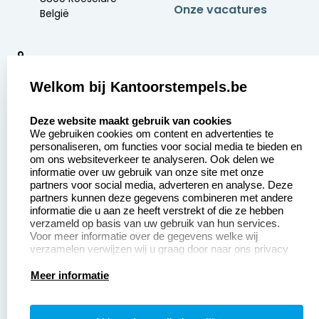
Onze vacatures
België
9
2377 beoordelingen
Welkom bij Kantoorstempels.be
Zakelijk:
Klantenservice:
select language
Deze website maakt gebruik van cookies
We gebruiken cookies om content en advertenties te
Aanvraag op maat
Contact opnemen
personaliseren, om functies voor social media te bieden en
om ons websiteverkeer te analyseren. Ook delen we
Betaling &
Veel gestelde vragen
informatie over uw gebruik van onze site met onze
Verzending
partners voor social media, adverteren en analyse. Deze
Retourneren
partners kunnen deze gegevens combineren met andere
Wederverkoper
informatie die u aan ze heeft verstrekt of die ze hebben
Herroepingsrecht
worden
verzameld op basis van uw gebruik van hun services.
Voor meer informatie over de gegevens welke wij
verzamelen verwijzen wij u graag door naar ons privacy
statement.
Productinformatie:
Meer informatie
Instructiepagina