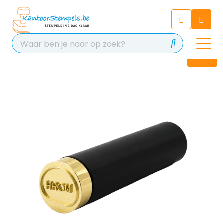
Chatbot
Chat 24/7 met onze chatbot
voor hulp
Contact