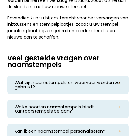
worden binnen één werkdag verstuurd, zodat u snel aan
de slag kunt met uw nieuwe stempel.
Bovendien kunt u bij ons terecht voor het vervangen van
inktkussens en stempelplaatjes, zodat u uw stempel
jarenlang kunt blijven gebruiken zonder steeds een
nieuwe aan te schaffen.
Veel gestelde vragen over
naamstempels
Wat zijn naamstempels en waarvoor worden ze
gebruikt?
Naamstempels zijn stempels die speciaal zijn
ontworpen om namen en soms aanvullende
informatie, zoals een functie of bedrijfsnaam, af
Welke soorten naamstempels biedt
te drukken. Ze worden vaak gebruikt voor het
Kantoorstempels.be aan?
Kantoorstempels.be biedt een breed scala aan
personaliseren van documenten, het
naamstempels, waaronder zelfinktende stempels,
ondertekenen van brieven of het markeren van
traditionele houten stempels en pre-inked EOS
eigendommen.
Kan ik een naamstempel personaliseren?
stempels. Elk type heeft zijn eigen voordelen,