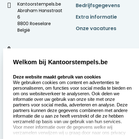
Kantoorstempels.be
Bedrijfsgegevens
Abraham Hansstraat
Extra informatie
6
8800 Roeselare
Onze vacatures
België
9
2377 beoordelingen
Welkom bij Kantoorstempels.be
Zakelijk:
Klantenservice:
select language
Deze website maakt gebruik van cookies
We gebruiken cookies om content en advertenties te
Aanvraag op maat
Contact opnemen
personaliseren, om functies voor social media te bieden en
om ons websiteverkeer te analyseren. Ook delen we
Betaling &
Veel gestelde vragen
informatie over uw gebruik van onze site met onze
Verzending
partners voor social media, adverteren en analyse. Deze
Retourneren
partners kunnen deze gegevens combineren met andere
Wederverkoper
informatie die u aan ze heeft verstrekt of die ze hebben
Herroepingsrecht
worden
verzameld op basis van uw gebruik van hun services.
Voor meer informatie over de gegevens welke wij
verzamelen verwijzen wij u graag door naar ons privacy
statement.