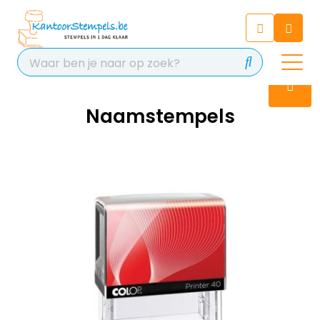
Chatbot
Chat 24/7 met onze chatbot
voor hulp
Contact
Naamstempels