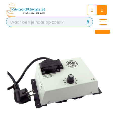
Chatbot
Chat 24/7 met onze chatbot
voor hulp
Contact