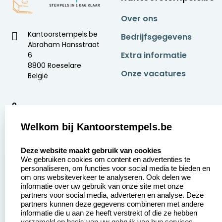
Over ons
Kantoorstempels.be
Bedrijfsgegevens
Abraham Hansstraat
Extra informatie
6
8800 Roeselare
Onze vacatures
België
9
2377 beoordelingen
Welkom bij Kantoorstempels.be
Zakelijk:
Klantenservice:
select language
Deze website maakt gebruik van cookies
We gebruiken cookies om content en advertenties te
Aanvraag op maat
Contact opnemen
personaliseren, om functies voor social media te bieden en
om ons websiteverkeer te analyseren. Ook delen we
Betaling &
Veel gestelde vragen
informatie over uw gebruik van onze site met onze
Verzending
partners voor social media, adverteren en analyse. Deze
Retourneren
partners kunnen deze gegevens combineren met andere
Wederverkoper
informatie die u aan ze heeft verstrekt of die ze hebben
Herroepingsrecht
worden
verzameld op basis van uw gebruik van hun services.