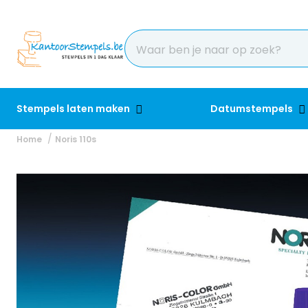
Stempels laten maken
Datumstempels
Home
Noris 110s