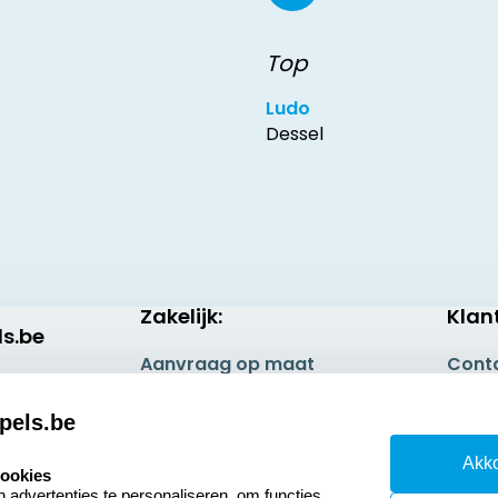
Top
Ludo
Dessel
Zakelijk:
Klan
s.be
Aanvraag op maat
Cont
Betaling & Verzending
Veel 
pels.be
Wederverkoper
Retou
Akko
worden
cookies
Herro
advertenties te personaliseren, om functies