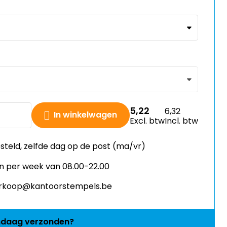
5,22
6,32
In winkelwagen
Excl. btw
Incl. btw
esteld, zelfde dag op de post (ma/vr)
n per week van 08.00-22.00
verkoop@kantoorstempels.be
ndaag
verzonden?