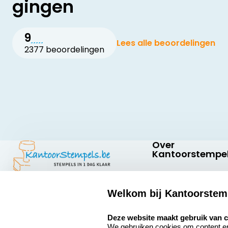
gingen
9
Lees alle beoordelingen
2377 beoordelingen
Over
Kantoorstempel
Over ons
Welkom bij Kantoorstem
Bedrijfsgegevens
Kantoorstempels.be
Abraham
select language
Extra informatie
Deze website maakt gebruik van 
Hansstraat 6
We gebruiken cookies om content en 