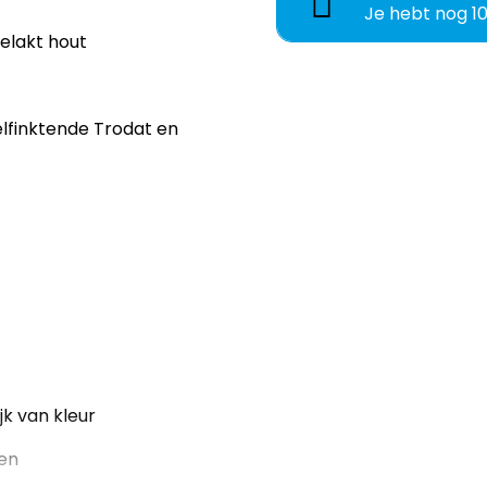
Je hebt nog
1
gelakt hout
lfinktende Trodat en
k van kleur
en