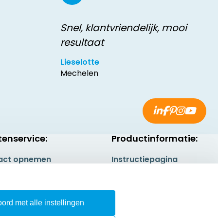
Snel, klantvriendelijk, mooi
resultaat
Lieselotte
Mechelen
tenservice:
Productinformatie:
act opnemen
Instructiepagina
gestelde vragen
Aanleverspecificaties
rneren
Safety Sheets
ord met alle instellingen
epingsrecht
Sitemap