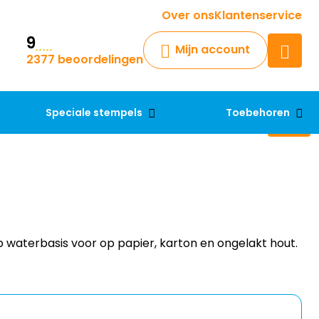
Krijg een antwoord op uw vraag
Over ons
Klantenservice
9
Chatbot
Mijn account
2377 beoordelingen
Chat 24/7 met onze chatbot
voor hulp
Contact
Speciale stempels
Toebehoren
op waterbasis voor op papier, karton en ongelakt hout.