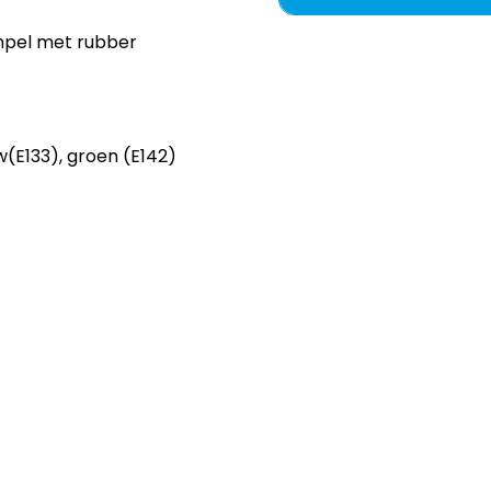
mpel met rubber
w(E133), groen (E142)