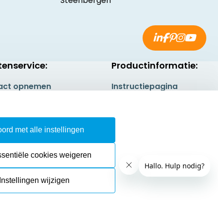
Steenbergen
tenservice:
Productinformatie:
act opnemen
Instructiepagina
gestelde vragen
Aanleverspecificaties
rneren
Safety Sheets
ord met alle instellingen
epingsrecht
Sitemap
ssentiële cookies weigeren
Instellingen wijzigen