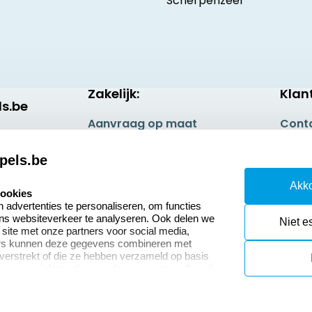
Scherpenzeel
Zakelijk:
Klan
s.be
Aanvraag op maat
Cont
Betaling & Verzending
Veel 
pels.be
Wederverkoper
Retou
Akko
worden
cookies
Herro
advertenties te personaliseren, om functies
ons websiteverkeer te analyseren. Ook delen we
Niet e
 site met onze partners voor social media,
ers kunnen deze gegevens combineren met
 verstrekt of die ze hebben verzameld op basis
oor meer informatie over de gegevens welke wij
or naar ons privacy statement.
okies resetten
© copyright 2026