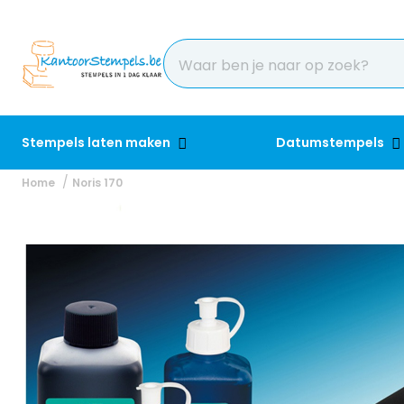
Stempels laten maken
Datumstempels
Home
Noris 170