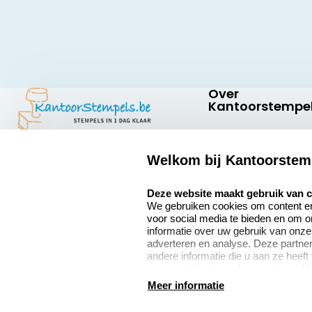
Over
Kantoorstempel
Over ons
Welkom bij Kantoorstem
Bedrijfsgegevens
Kantoorstempels.be
Abraham
select language
Extra informatie
Deze website maakt gebruik van 
Hansstraat 6
We gebruiken cookies om content en 
8800 Roeselare
Onze vacatures
voor social media te bieden en om 
België
informatie over uw gebruik van onze
adverteren en analyse. Deze partn
andere informatie die u aan ze heeft
van uw gebruik van hun services. V
9
verzamelen verwijzen wij u graag do
Meer informatie
2377 beoordelingen
algemene voorwaarden
disclaimer
privacy policy
Co