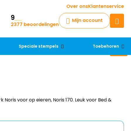
Krijg een antwoord op uw vraag
Over ons
Klantenservice
9
Chatbot
Mijn account
2377 beoordelingen
Chat 24/7 met onze chatbot
voor hulp
Contact
Speciale stempels
Toebehoren
 Noris voor op eieren, Noris 170. Leuk voor Bed &