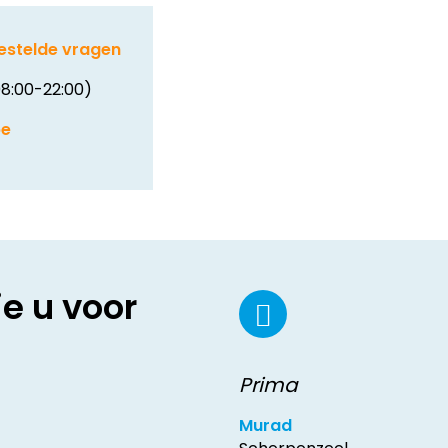
estelde vragen
8:00-22:00)
be
ie u voor
Prima
Murad