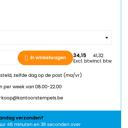
34,15
41,32
In winkelwagen
Excl. btw
Incl. btw
esteld, zelfde dag op de post (ma/vr)
n per week van 08.00-22.00
verkoop@kantoorstempels.be
andag
verzonden?
 uur 48 minuten en 38 seconden over