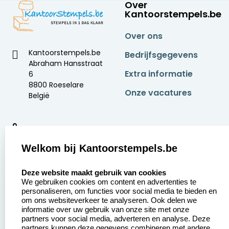
Over
Kantoorstempels.be
Over ons
Kantoorstempels.be
Bedrijfsgegevens
Abraham Hansstraat
Extra informatie
6
8800 Roeselare
Onze vacatures
België
9
2377 beoordelingen
Welkom bij Kantoorstempels.be
Zakelijk:
Klantenservice:
select language
Deze website maakt gebruik van cookies
We gebruiken cookies om content en advertenties te
Aanvraag op maat
Contact opnemen
personaliseren, om functies voor social media te bieden en
om ons websiteverkeer te analyseren. Ook delen we
Betaling &
Veel gestelde vragen
informatie over uw gebruik van onze site met onze
Verzending
partners voor social media, adverteren en analyse. Deze
Retourneren
partners kunnen deze gegevens combineren met andere