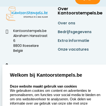
Over
Kantoorstempels.be
Over ons
Kantoorstempels.be
Bedrijfsgegevens
Abraham Hansstraat
Extra informatie
6
8800 Roeselare
Onze vacatures
België
9
2377 beoordelingen
Welkom bij Kantoorstempels.be
Zakelijk:
Klantenservice:
select language
Deze website maakt gebruik van cookies
We gebruiken cookies om content en advertenties te
Aanvraag op maat
Contact opnemen
personaliseren, om functies voor social media te bieden en
om ons websiteverkeer te analyseren. Ook delen we
Betaling &
Veel gestelde vragen
informatie over uw gebruik van onze site met onze