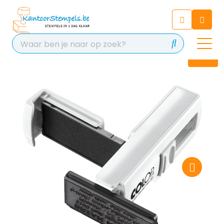
Chatbot
Chat 24/7 met onze chatbot
voor hulp
Contact