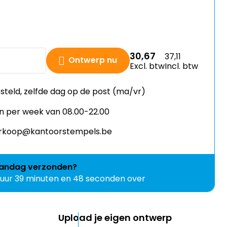
30,67
37,11
Ontwerp nu
Excl. btw
Incl. btw
esteld, zelfde dag op de post (ma/vr)
n per week van 08.00-22.00
verkoop@kantoorstempels.be
andag
verzonden?
 uur 39 minuten en 46 seconden over
Upload je eigen ontwerp