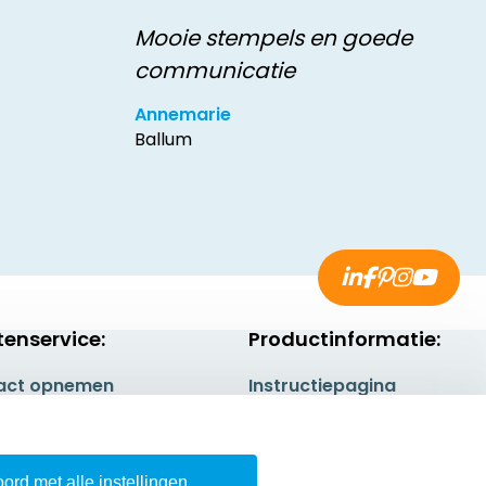
Mooie stempels en goede
communicatie
Annemarie
Ballum
tenservice:
Productinformatie:
act opnemen
Instructiepagina
gestelde vragen
Aanleverspecificaties
rneren
Safety Sheets
ord met alle instellingen