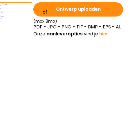
Ontwerp uploaden
(max 8mb)
PDF - JPG - PNG - TIF - BMP - EPS - AI.
Onze
aanleveropties
vind je
hier.