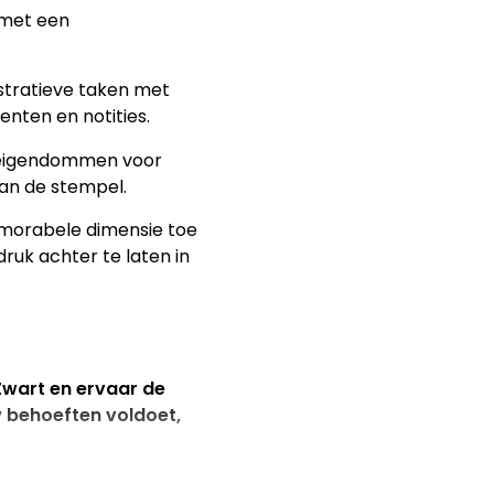
 met een
tratieve taken met
nten en notities.
 eigendommen voor
van de stempel.
morabele dimensie toe
uk achter te laten in
Zwart en ervaar de
w behoeften voldoet,