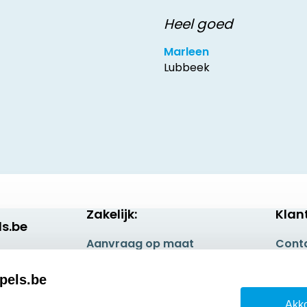
Heel goed
Marleen
Lubbeek
Zakelijk:
Klan
s.be
Aanvraag op maat
Cont
Betaling & Verzending
Veel 
pels.be
Wederverkoper
Retou
Akko