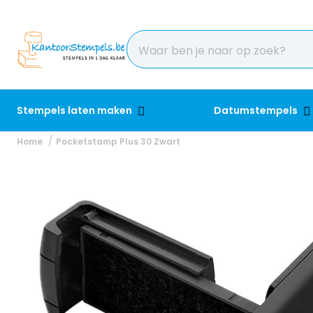
Stempels laten maken
Datumstempels
Home
Pocketstamp Plus 30 Zwart