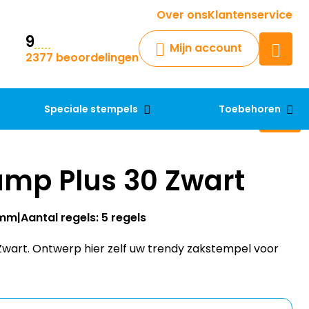
Krijg een antwoord op uw vraag
Over ons
Klantenservice
9
Chatbot
Mijn account
2377 beoordelingen
Chat 24/7 met onze chatbot
voor hulp
Contact
Speciale stempels
Toebehoren
amp Plus 30 Zwart
8mm
Aantal regels: 5 regels
Zwart. Ontwerp hier zelf uw trendy zakstempel voor