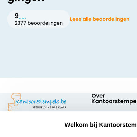
9
Lees alle beoordelingen
2377 beoordelingen
Over
Kantoorstempel
Over ons
Welkom bij Kantoorstem
Bedrijfsgegevens
Kantoorstempels.be
Abraham
Extra informatie
select language