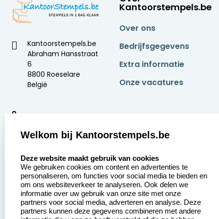
Kantoorstempels.be
Over ons
Kantoorstempels.be
Bedrijfsgegevens
Abraham Hansstraat
Extra informatie
6
8800 Roeselare
Onze vacatures
België
9
2377 beoordelingen
Welkom bij Kantoorstempels.be
Zakelijk:
Klantenservice:
select language
Deze website maakt gebruik van cookies
We gebruiken cookies om content en advertenties te
Aanvraag op maat
Contact opnemen
personaliseren, om functies voor social media te bieden en
om ons websiteverkeer te analyseren. Ook delen we
Betaling &
Veel gestelde vragen
informatie over uw gebruik van onze site met onze
Verzending
partners voor social media, adverteren en analyse. Deze
Retourneren
partners kunnen deze gegevens combineren met andere
Wederverkoper