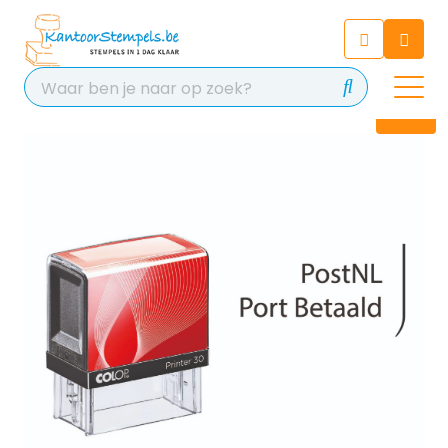
Chatbot
Chat 24/7 met onze chatbot
voor hulp
Contact