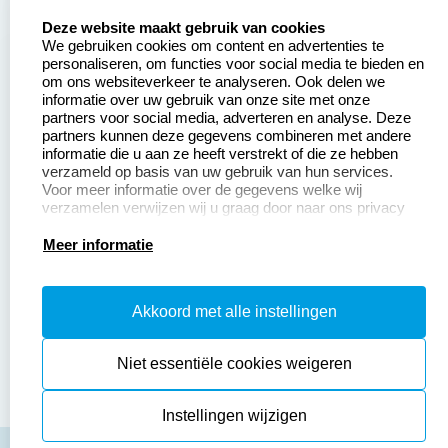
Zakelijk:
Klantenservice:
select language
Deze website maakt gebruik van cookies
We gebruiken cookies om content en advertenties te
Aanvraag op maat
Contact opnemen
personaliseren, om functies voor social media te bieden en
om ons websiteverkeer te analyseren. Ook delen we
Betaling &
Veel gestelde vragen
informatie over uw gebruik van onze site met onze
Verzending
partners voor social media, adverteren en analyse. Deze
Retourneren
partners kunnen deze gegevens combineren met andere
Wederverkoper
informatie die u aan ze heeft verstrekt of die ze hebben
Herroepingsrecht
worden
verzameld op basis van uw gebruik van hun services.
Voor meer informatie over de gegevens welke wij
verzamelen verwijzen wij u graag door naar ons privacy
statement.
Productinformatie:
Meer informatie
Instructiepagina
Akkoord met alle instellingen
Aanleverspecificaties
Safety Sheets
Niet essentiële cookies weigeren
Sitemap
Instellingen wijzigen
algemene voorwaarden
disclaimer