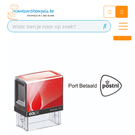
Chatbot
Chat 24/7 met onze chatbot
voor hulp
Contact