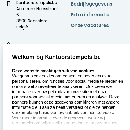
Kantoorstempels.be
Bedrijfsgegevens
Abraham Hansstraat
Extra informatie
6
8800 Roeselare
Onze vacatures
België
9
2378 beoordelingen
Welkom bij Kantoorstempels.be
Zakelijk:
Klantenservice:
select language
Deze website maakt gebruik van cookies
We gebruiken cookies om content en advertenties te
Aanvraag op maat
Contact opnemen
personaliseren, om functies voor social media te bieden en
om ons websiteverkeer te analyseren. Ook delen we
Betaling &
Veel gestelde vragen
informatie over uw gebruik van onze site met onze
Verzending
partners voor social media, adverteren en analyse. Deze
Retourneren
partners kunnen deze gegevens combineren met andere
Wederverkoper
informatie die u aan ze heeft verstrekt of die ze hebben
Herroepingsrecht
worden
verzameld op basis van uw gebruik van hun services.
Voor meer informatie over de gegevens welke wij
verzamelen verwijzen wij u graag door naar ons privacy
statement.