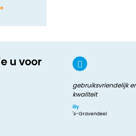
be
ie u voor
gebruiksvriendelijk 
kwaliteit
illy
's-Gravendeel