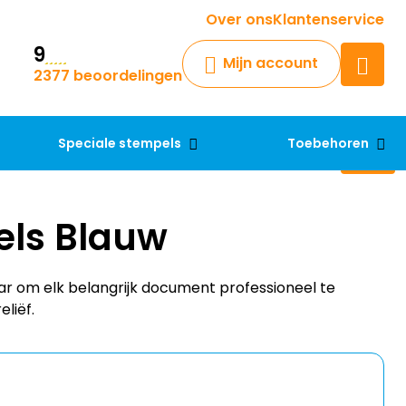
Krijg een antwoord op uw vraag
Over ons
Klantenservice
9
Chatbot
Mijn account
2377 beoordelingen
Chat 24/7 met onze chatbot
voor hulp
Contact
Speciale stempels
Toebehoren
els Blauw
ar om elk belangrijk document professioneel te
liëf.