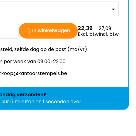
22,39
27,09
In winkelwagen
Excl. btw
Incl. btw
esteld, zelfde dag op de post (ma/vr)
n per week van 08.00-22.00
verkoop@kantoorstempels.be
andag
verzonden?
6 uur 6 minuten en 0 seconden over