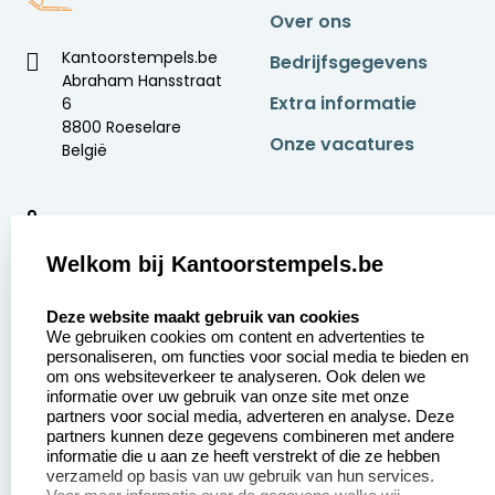
Over ons
Kantoorstempels.be
Bedrijfsgegevens
Abraham Hansstraat
Extra informatie
6
8800 Roeselare
Onze vacatures
België
9
2377 beoordelingen
Welkom bij Kantoorstempels.be
Zakelijk:
Klantenservice:
select language
Deze website maakt gebruik van cookies
We gebruiken cookies om content en advertenties te
Aanvraag op maat
Contact opnemen
personaliseren, om functies voor social media te bieden en
om ons websiteverkeer te analyseren. Ook delen we
Betaling &
Veel gestelde vragen
informatie over uw gebruik van onze site met onze
Verzending
partners voor social media, adverteren en analyse. Deze
Retourneren
partners kunnen deze gegevens combineren met andere
Wederverkoper
informatie die u aan ze heeft verstrekt of die ze hebben
Herroepingsrecht
worden
verzameld op basis van uw gebruik van hun services.