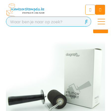
Chatbot
Chat 24/7 met onze chatbot
voor hulp
Contact