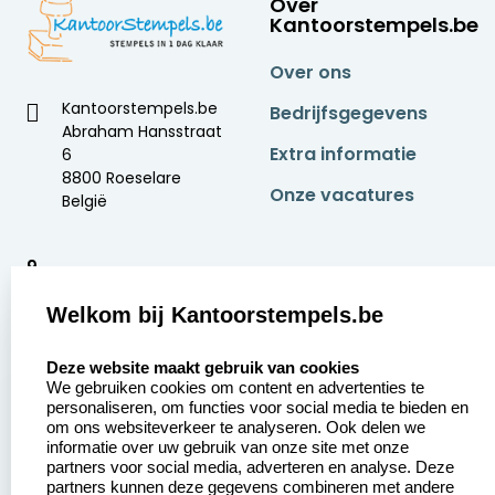
Over
Kantoorstempels.be
Over ons
Kantoorstempels.be
Bedrijfsgegevens
Abraham Hansstraat
Extra informatie
6
8800 Roeselare
Onze vacatures
België
9
2377 beoordelingen
Welkom bij Kantoorstempels.be
Zakelijk:
Klantenservice:
select language
Deze website maakt gebruik van cookies
We gebruiken cookies om content en advertenties te
Aanvraag op maat
Contact opnemen
personaliseren, om functies voor social media te bieden en
om ons websiteverkeer te analyseren. Ook delen we
Betaling &
Veel gestelde vragen
informatie over uw gebruik van onze site met onze
Verzending
partners voor social media, adverteren en analyse. Deze
Retourneren
partners kunnen deze gegevens combineren met andere