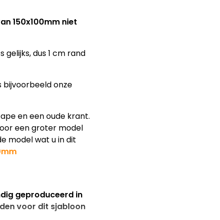
 van 150x100mm niet
 gelijks, dus 1 cm rand
s bijvoorbeeld onze
tape en een oude krant.
 voor een groter model
e model wat u in dit
00mm
ndig geproduceerd in
jden voor dit sjabloon