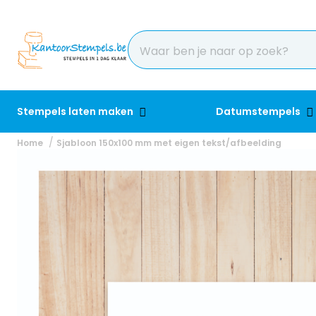
Stempels laten maken
Datumstempels
Home
Sjabloon 150x100 mm met eigen tekst/afbeelding