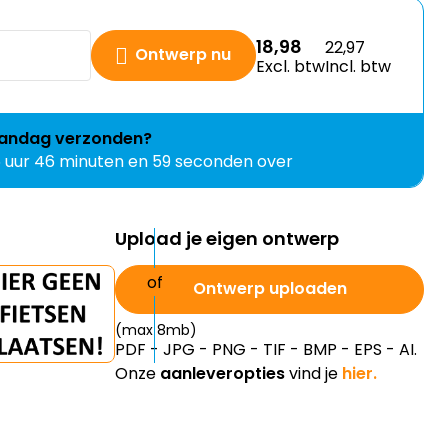
18,98
22,97
Ontwerp nu
Excl. btw
Incl. btw
andag
verzonden?
6 uur 46 minuten en 58 seconden over
Upload je eigen ontwerp
Ontwerp uploaden
(max 8mb)
PDF - JPG - PNG - TIF - BMP - EPS - AI.
Onze
aanleveropties
vind je
hier.