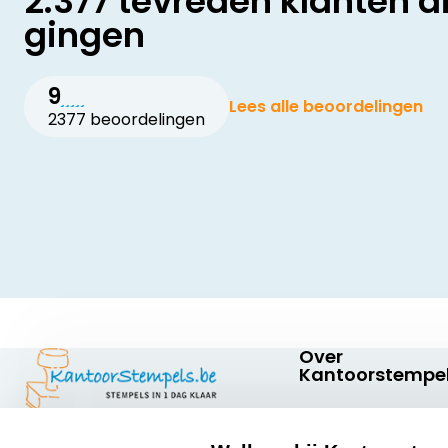
2.377 tevreden klanten d
gingen
9
Lees alle beoordelingen
2377 beoordelingen
Over
Kantoorstempel
Over ons