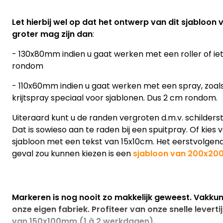
Let hierbij wel op dat het ontwerp van dit sjabloon
groter mag zijn dan
:
- 130x80mm indien u gaat werken met een roller of iets
rondom
- 110x60mm indien u gaat werken met een spray, zoal
krijtspray speciaal voor sjablonen. Dus 2 cm rondom.
Uiteraard kunt u de randen vergroten d.m.v. schilders
Dat is sowieso aan te raden bij een spuitpray. Of kies
sjabloon met een tekst van 15x10cm. Het eerstvolgend
geval zou kunnen kiezen is een
sjabloon van 200x2
Markeren is nog nooit zo makkelijk geweest. Vakku
onze eigen fabriek. Profiteer van onze snelle leverti
van 150x100mm (1 à 2 werkdagen).