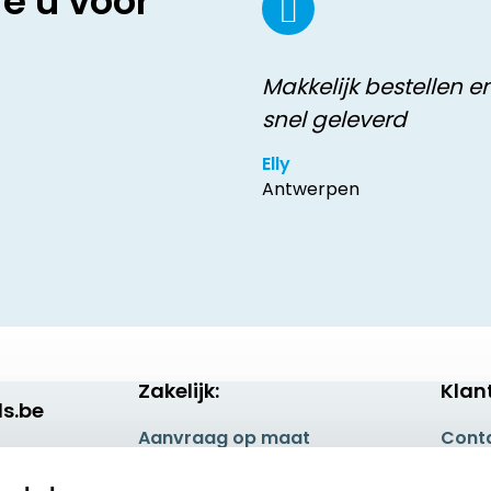
ie u voor
Makkelijk bestellen e
snel geleverd
Elly
Antwerpen
Zakelijk:
Klan
s.be
Aanvraag op maat
Cont
Betaling & Verzending
Veel 