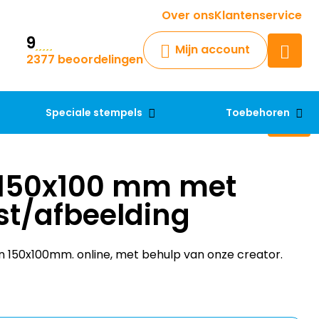
Krijg een antwoord op uw vraag
Over ons
Klantenservice
9
Chatbot
Mijn account
2377 beoordelingen
Chat 24/7 met onze chatbot
voor hulp
Contact
Speciale stempels
Toebehoren
 150x100 mm met
st/afbeelding
n 150x100mm. online, met behulp van onze creator.