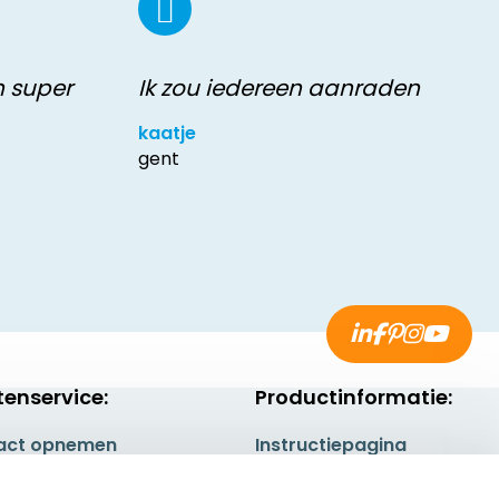
n super
Ik zou iedereen aanraden
kaatje
gent
tenservice:
Productinformatie:
act opnemen
Instructiepagina
gestelde vragen
Aanleverspecificaties