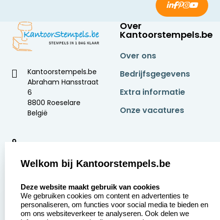
Over
Kantoorstempels.be
Over ons
Kantoorstempels.be
Bedrijfsgegevens
Abraham Hansstraat
Extra informatie
6
8800 Roeselare
Onze vacatures
België
9
2377 beoordelingen
Welkom bij Kantoorstempels.be
Zakelijk:
Klantenservice:
select language
Deze website maakt gebruik van cookies
We gebruiken cookies om content en advertenties te
Aanvraag op maat
Contact opnemen
personaliseren, om functies voor social media te bieden en
om ons websiteverkeer te analyseren. Ook delen we
Betaling &
Veel gestelde vragen