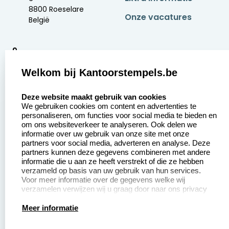
8800 Roeselare
Onze vacatures
België
9
2377 beoordelingen
Welkom bij Kantoorstempels.be
Zakelijk:
Klantenservice:
select language
Deze website maakt gebruik van cookies
We gebruiken cookies om content en advertenties te
Aanvraag op maat
Contact opnemen
personaliseren, om functies voor social media te bieden en
om ons websiteverkeer te analyseren. Ook delen we
Betaling &
Veel gestelde vragen
informatie over uw gebruik van onze site met onze
Verzending
partners voor social media, adverteren en analyse. Deze
Retourneren
partners kunnen deze gegevens combineren met andere
Wederverkoper
informatie die u aan ze heeft verstrekt of die ze hebben
Herroepingsrecht
worden
verzameld op basis van uw gebruik van hun services.
Voor meer informatie over de gegevens welke wij
verzamelen verwijzen wij u graag door naar ons privacy
statement.
Productinformatie:
Meer informatie