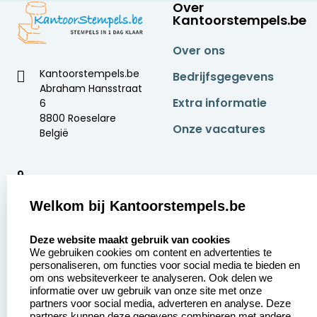
Over
Kantoorstempels.be
Over ons
Kantoorstempels.be
Bedrijfsgegevens
Abraham Hansstraat
Extra informatie
6
8800 Roeselare
Onze vacatures
België
9
2378 beoordelingen
Welkom bij Kantoorstempels.be
Zakelijk:
Klantenservice:
select language
Deze website maakt gebruik van cookies
We gebruiken cookies om content en advertenties te
Aanvraag op maat
Contact opnemen
personaliseren, om functies voor social media te bieden en
om ons websiteverkeer te analyseren. Ook delen we
Betaling &
Veel gestelde vragen
informatie over uw gebruik van onze site met onze
Verzending
partners voor social media, adverteren en analyse. Deze
Retourneren
partners kunnen deze gegevens combineren met andere