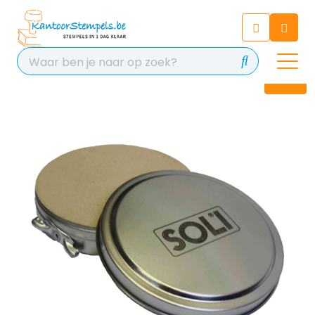
Chatbot
Chat 24/7 met onze chatbot
voor hulp
Contact