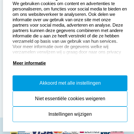
We gebruiken cookies om content en advertenties te
Aanvraag op maat
Contact opnemen
personaliseren, om functies voor social media te bieden en
om ons websiteverkeer te analyseren. Ook delen we
Betaling &
Veel gestelde vragen
informatie over uw gebruik van onze site met onze
Verzending
partners voor social media, adverteren en analyse. Deze
Retourneren
partners kunnen deze gegevens combineren met andere
Wederverkoper
informatie die u aan ze heeft verstrekt of die ze hebben
Herroepingsrecht
worden
verzameld op basis van uw gebruik van hun services.
Voor meer informatie over de gegevens welke wij
verzamelen verwijzen wij u graag door naar ons privacy
statement.
Productinformatie:
Meer informatie
Instructiepagina
Akkoord met alle instellingen
Aanleverspecificaties
Safety Sheets
Niet essentiële cookies weigeren
Sitemap
Instellingen wijzigen
algemene voorwaarden
disclaimer
privacy policy
Cookies resetten
© copyright 2026