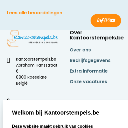
Lees alle beoordelingen
Over
Kantoorstempels.be
Over ons
Kantoorstempels.be
Bedrijfsgegevens
Abraham Hansstraat
Extra informatie
6
8800 Roeselare
Onze vacatures
België
9
2377 beoordelingen
Welkom bij Kantoorstempels.be
Zakelijk:
Klantenservice:
select language
Deze website maakt gebruik van cookies